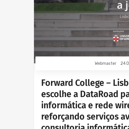
Webmaster
24 D
Forward College – Lisb
escolhe a DataRoad pa
informática e rede wir
reforçando serviços a
consultoria informáti