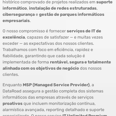
histórico comprovado de projetos realizados em
suporte
informático
,
instalação de redes estruturadas
,
cibersegurança
e
gestão de parques informáticos
empresariais
.
O nosso compromisso é fornecer
serviços de IT de
excelência
, capazes de satisfazer — e muitas vezes
exceder — as expectativas dos nossos clientes.
Trabalhamos com foco em eficiência, rapidez e
fiabilidade, garantindo que cada solução é
implementada de forma
rentável, segura e totalmente
alinhada com os objetivos de negócio
dos nossos
clientes.
Enquanto
MSP (Managed Service Provider)
, a
DataRoad assegura a gestão completa dos sistemas
informáticos das empresas através de serviços
proativos
que incluem monitorização contínua,
alarmística avançada, reporting detalhado e suporte
especializado. O nosso serviço
IT Unlimited Premium
,