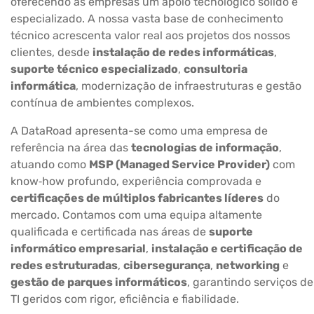
oferecendo às empresas um apoio tecnológico sólido e
especializado. A nossa vasta base de conhecimento
técnico acrescenta valor real aos projetos dos nossos
clientes, desde
instalação de redes informáticas
,
suporte técnico especializado
,
consultoria
informática
, modernização de infraestruturas e gestão
contínua de ambientes complexos.
A DataRoad apresenta-se como uma empresa de
referência na área das
tecnologias de informação
,
atuando como
MSP (Managed Service Provider)
com
know‑how profundo, experiência comprovada e
certificações de múltiplos fabricantes líderes
do
mercado. Contamos com uma equipa altamente
qualificada e certificada nas áreas de
suporte
informático empresarial
,
instalação e certificação de
redes estruturadas
,
cibersegurança
,
networking
e
gestão de parques informáticos
, garantindo serviços de
TI geridos com rigor, eficiência e fiabilidade.