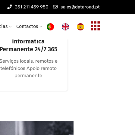
351 211 459 950
sales@dataroad.pt
cias
Contactos
Assistência
Informática
Permanente 24/7 365
Serviços locais, remotos e
telefónicos Apoio remoto
permanente