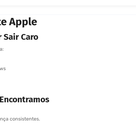
te Apple
 Sair Caro
a:
ows
 Encontramos
nça consistentes.