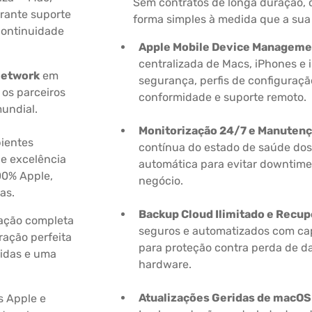
Sem contratos de longa duração, 
rante suporte
forma simples à medida que a sua
 continuidade
Apple Mobile Device Manageme
centralizada de Macs, iPhones e i
Network
em
segurança, perfis de configuraçã
 os parceiros
conformidade e suporte remoto.
mundial.
Monitorização 24/7 e Manutenç
bientes
contínua do estado de saúde do
 e excelência
automática para evitar downtime 
00% Apple,
negócio.
as.
Backup Cloud Ilimitado e Recu
zação completa
seguros e automatizados com cap
ração perfeita
para proteção contra perda de d
ridas e uma
hardware.
Atualizações Geridas de macOS
s Apple e