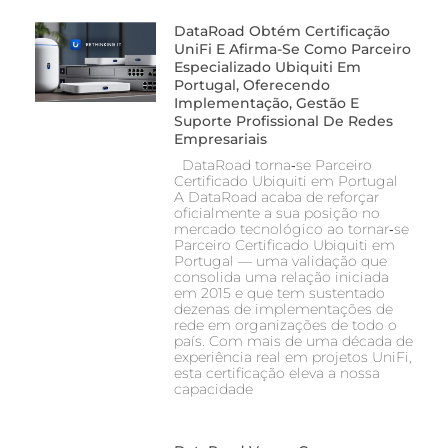
DataRoad Obtém Certificação
UniFi E Afirma-Se Como Parceiro
Especializado Ubiquiti Em
Portugal, Oferecendo
Implementação, Gestão E
Suporte Profissional De Redes
Empresariais
DataRoad torna‑se Parceiro
Certificado Ubiquiti em Portugal
A DataRoad acaba de reforçar
oficialmente a sua posição no
mercado tecnológico ao tornar‑se
Parceiro Certificado Ubiquiti em
Portugal — uma validação que
consolida uma relação iniciada
em 2015 e que tem sustentado
dezenas de implementações de
rede em organizações de todo o
país. Com mais de uma década de
experiência real em projetos UniFi,
esta certificação eleva a nossa
capacidade