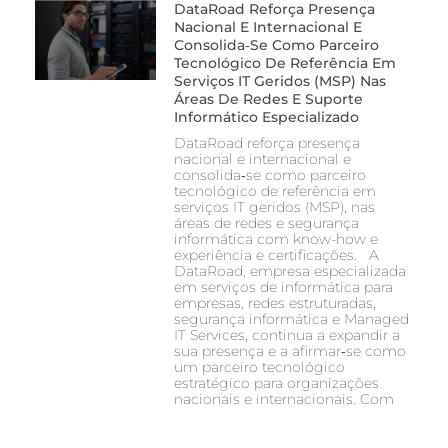
DataRoad Reforça Presença
Nacional E Internacional E
Consolida‑se Como Parceiro
Tecnológico De Referência Em
Serviços IT Geridos (MSP) Nas
Áreas De Redes E Suporte
Informático Especializado
DataRoad reforça presença
nacional e internacional e
consolida‑se como parceiro
tecnológico de referência em
serviços IT geridos (MSP), nas
áreas de redes e segurança
informática com know-how e
experiência e certificações. A
DataRoad, empresa especializada
em serviços de informática para
empresas, redes estruturadas,
segurança informática e Managed
IT Services, continua a expandir a
sua presença e a afirmar‑se como
um parceiro tecnológico
estratégico para organizações
nacionais e internacionais. Com