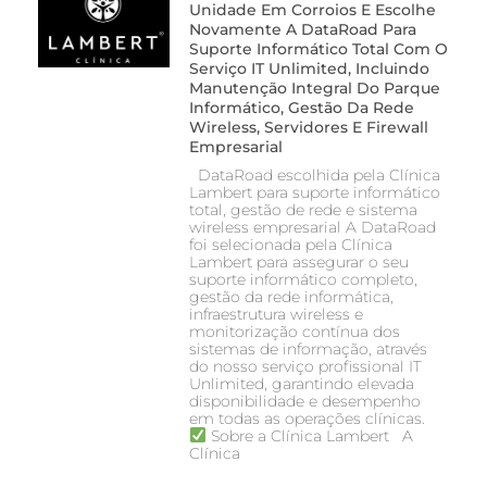
Unidade Em Corroios E Escolhe
Novamente A DataRoad Para
Suporte Informático Total Com O
Serviço IT Unlimited, Incluindo
Manutenção Integral Do Parque
Informático, Gestão Da Rede
Wireless, Servidores E Firewall
Empresarial
DataRoad escolhida pela Clínica
Lambert para suporte informático
total, gestão de rede e sistema
wireless empresarial A DataRoad
foi selecionada pela Clínica
Lambert para assegurar o seu
suporte informático completo,
gestão da rede informática,
infraestrutura wireless e
monitorização contínua dos
sistemas de informação, através
do nosso serviço profissional IT
Unlimited, garantindo elevada
disponibilidade e desempenho
em todas as operações clínicas.
Sobre a Clínica Lambert A
Clínica