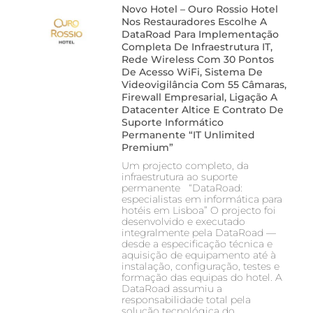
Novo Hotel – Ouro Rossio Hotel
Nos Restauradores Escolhe A
DataRoad Para Implementação
Completa De Infraestrutura IT,
Rede Wireless Com 30 Pontos
De Acesso WiFi, Sistema De
Videovigilância Com 55 Câmaras,
Firewall Empresarial, Ligação A
Datacenter Altice E Contrato De
Suporte Informático
Permanente “IT Unlimited
Premium”
Um projecto completo, da
infraestrutura ao suporte
permanente “DataRoad:
especialistas em informática para
hotéis em Lisboa” O projecto foi
desenvolvido e executado
integralmente pela DataRoad —
desde a especificação técnica e
aquisição de equipamento até à
instalação, configuração, testes e
formação das equipas do hotel. A
DataRoad assumiu a
responsabilidade total pela
solução tecnológica do