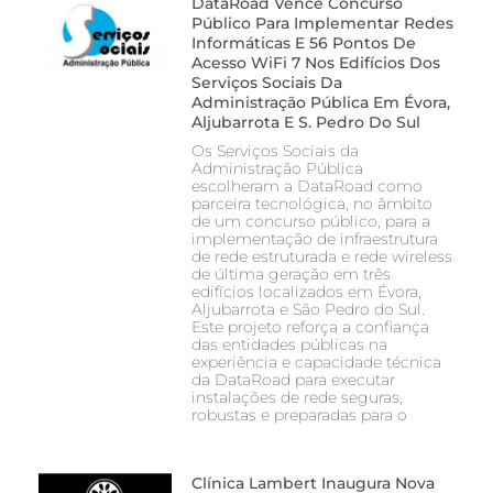
DataRoad Vence Concurso
Público Para Implementar Redes
Informáticas E 56 Pontos De
Acesso WiFi 7 Nos Edifícios Dos
Serviços Sociais Da
Administração Pública Em Évora,
Aljubarrota E S. Pedro Do Sul
Os Serviços Sociais da
Administração Pública
escolheram a DataRoad como
parceira tecnológica, no âmbito
de um concurso público, para a
implementação de infraestrutura
de rede estruturada e rede wireless
de última geração em três
edifícios localizados em Évora,
Aljubarrota e São Pedro do Sul.
Este projeto reforça a confiança
das entidades públicas na
experiência e capacidade técnica
da DataRoad para executar
instalações de rede seguras,
robustas e preparadas para o
Clínica Lambert Inaugura Nova