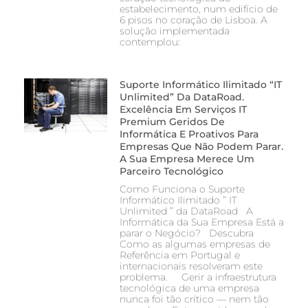
estabelecimento, num edifício de
6 pisos no coração de Lisboa. A
solução implementada
contemplou:
Suporte Informático Ilimitado “IT
Unlimited” Da DataRoad.
Excelência Em Serviços IT
Premium Geridos De
Informática E Proativos Para
Empresas Que Não Podem Parar.
A Sua Empresa Merece Um
Parceiro Tecnológico
Como Funciona o Suporte
Informático Ilimitado ” IT
Unlimited ” da DataRoad A
Informática da Sua Empresa Está a
parar o Negócio? Descubra
Como as algumas empresas de
Referência em Portugal e
internacionais resolveram este
problema. Gerir a infraestrutura
tecnológica de uma empresa
nunca foi tão crítico — nem tão