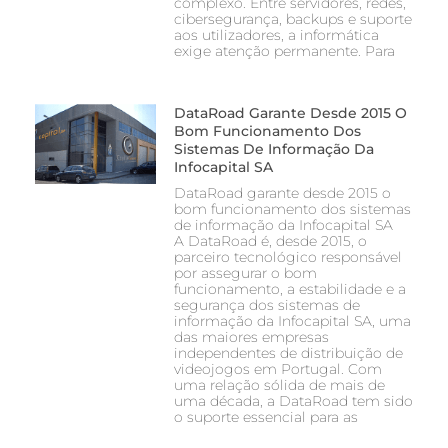
complexo. Entre servidores, redes,
cibersegurança, backups e suporte
aos utilizadores, a informática
exige atenção permanente. Para
DataRoad Garante Desde 2015 O
Bom Funcionamento Dos
Sistemas De Informação Da
Infocapital SA
DataRoad garante desde 2015 o
bom funcionamento dos sistemas
de informação da Infocapital SA
A DataRoad é, desde 2015, o
parceiro tecnológico responsável
por assegurar o bom
funcionamento, a estabilidade e a
segurança dos sistemas de
informação da Infocapital SA, uma
das maiores empresas
independentes de distribuição de
videojogos em Portugal. Com
uma relação sólida de mais de
uma década, a DataRoad tem sido
o suporte essencial para as