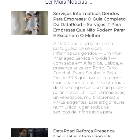
Ler Mais Notícias ...
Serviços Informáticos Geridos
Para Empresas: O Guia Completo
Da DataRoad – Serviços IT Para
Empresas Que Não Podem Parar
E Escolhem O Melhor
A DataRoad é uma empresa
portuguesa de serviços
informáticos geridos — um MSP
(Managed Service Provider) —
com sede em Alfragide, Lisboa, e
presença ativa em Porto, Faro,
Funchal, Évora, Setúbal e Beja.
Desde 2015 que assegura o bom
funcionamento das infraestruturas
de TI de empresas que não podem
parar: hotéis, clínicas, embaixadas,
universidades, multinacionais e
PMEs exigentes. Este artigo reúne,
num único lugar, todos os
serviços de informática para
DataRoad Reforça Presença
Nacional E Internacional E