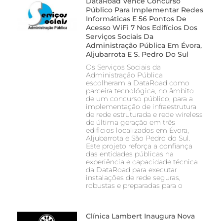
DataRoad Vence Concurso
Público Para Implementar Redes
Informáticas E 56 Pontos De
Acesso WiFi 7 Nos Edifícios Dos
Serviços Sociais Da
Administração Pública Em Évora,
Aljubarrota E S. Pedro Do Sul
Os Serviços Sociais da
Administração Pública
escolheram a DataRoad como
parceira tecnológica, no âmbito
de um concurso público, para a
implementação de infraestrutura
de rede estruturada e rede wireless
de última geração em três
edifícios localizados em Évora,
Aljubarrota e São Pedro do Sul.
Este projeto reforça a confiança
das entidades públicas na
experiência e capacidade técnica
da DataRoad para executar
instalações de rede seguras,
robustas e preparadas para o
Clínica Lambert Inaugura Nova