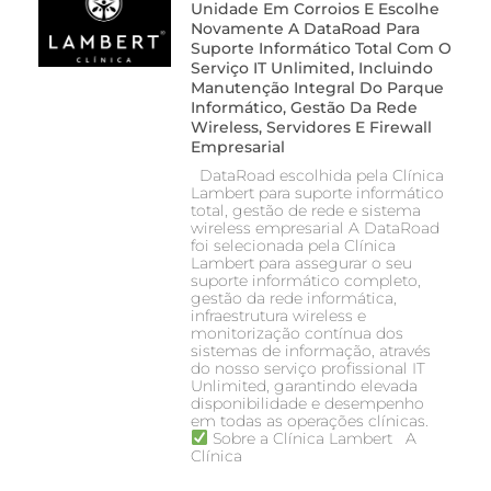
Unidade Em Corroios E Escolhe
Novamente A DataRoad Para
Suporte Informático Total Com O
Serviço IT Unlimited, Incluindo
Manutenção Integral Do Parque
Informático, Gestão Da Rede
Wireless, Servidores E Firewall
Empresarial
DataRoad escolhida pela Clínica
Lambert para suporte informático
total, gestão de rede e sistema
wireless empresarial A DataRoad
foi selecionada pela Clínica
Lambert para assegurar o seu
suporte informático completo,
gestão da rede informática,
infraestrutura wireless e
monitorização contínua dos
sistemas de informação, através
do nosso serviço profissional IT
Unlimited, garantindo elevada
disponibilidade e desempenho
em todas as operações clínicas.
Sobre a Clínica Lambert A
Clínica