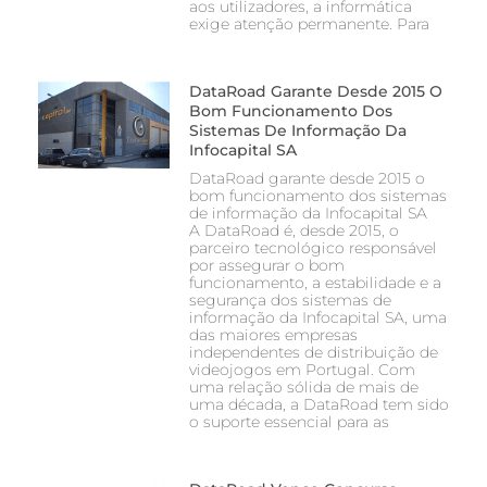
aos utilizadores, a informática
exige atenção permanente. Para
DataRoad Garante Desde 2015 O
Bom Funcionamento Dos
Sistemas De Informação Da
Infocapital SA
DataRoad garante desde 2015 o
bom funcionamento dos sistemas
de informação da Infocapital SA
A DataRoad é, desde 2015, o
parceiro tecnológico responsável
por assegurar o bom
funcionamento, a estabilidade e a
segurança dos sistemas de
informação da Infocapital SA, uma
das maiores empresas
independentes de distribuição de
videojogos em Portugal. Com
uma relação sólida de mais de
uma década, a DataRoad tem sido
o suporte essencial para as