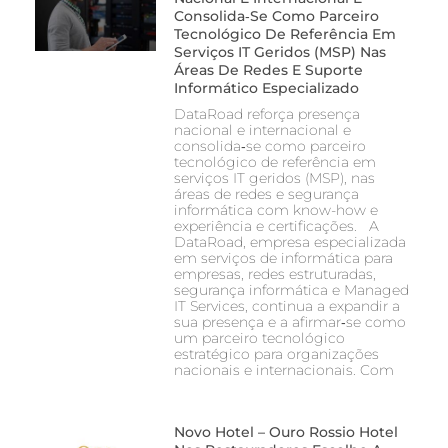
Consolida‑se Como Parceiro
Tecnológico De Referência Em
Serviços IT Geridos (MSP) Nas
Áreas De Redes E Suporte
Informático Especializado
DataRoad reforça presença
nacional e internacional e
consolida‑se como parceiro
tecnológico de referência em
serviços IT geridos (MSP), nas
áreas de redes e segurança
informática com know-how e
experiência e certificações. A
DataRoad, empresa especializada
em serviços de informática para
empresas, redes estruturadas,
segurança informática e Managed
IT Services, continua a expandir a
sua presença e a afirmar‑se como
um parceiro tecnológico
estratégico para organizações
nacionais e internacionais. Com
Novo Hotel – Ouro Rossio Hotel