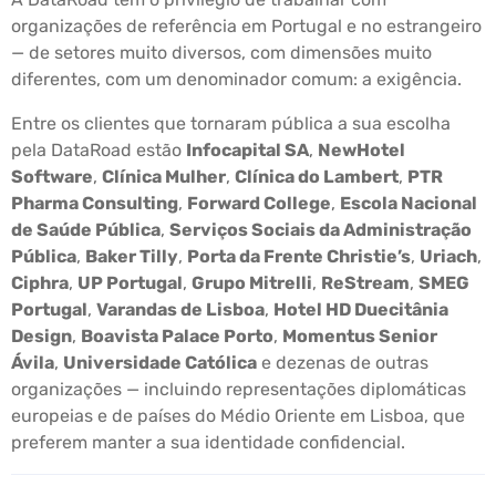
organizações de referência em Portugal e no estrangeiro
— de setores muito diversos, com dimensões muito
diferentes, com um denominador comum: a exigência.
Entre os clientes que tornaram pública a sua escolha
pela DataRoad estão
Infocapital SA
,
NewHotel
Software
,
Clínica Mulher
,
Clínica do Lambert
,
PTR
Pharma Consulting
,
Forward College
,
Escola Nacional
de Saúde Pública
,
Serviços Sociais da Administração
Pública
,
Baker Tilly
,
Porta da Frente Christie’s
,
Uriach
,
Ciphra
,
UP Portugal
,
Grupo Mitrelli
,
ReStream
,
SMEG
Portugal
,
Varandas de Lisboa
,
Hotel HD Duecitânia
Design
,
Boavista Palace Porto
,
Momentus Senior
Ávila
,
Universidade Católica
e dezenas de outras
organizações — incluindo representações diplomáticas
europeias e de países do Médio Oriente em Lisboa, que
preferem manter a sua identidade confidencial.