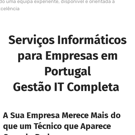
do uma equipa experiente, disponível e orientada à
xcelência
Serviços Informáticos
para Empresas em
Portugal
Gestão IT Completa
A Sua Empresa Merece Mais do
que um Técnico que Aparece