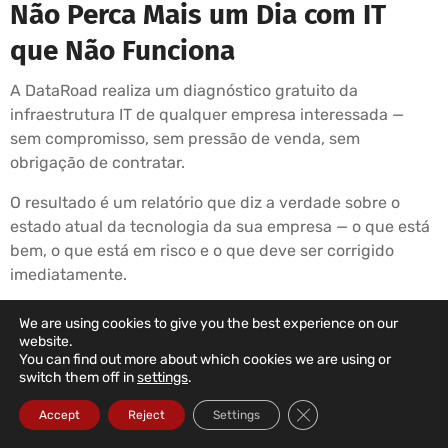
Não Perca Mais um Dia com IT
que Não Funciona
A DataRoad realiza um diagnóstico gratuito da
infraestrutura IT de qualquer empresa interessada —
sem compromisso, sem pressão de venda, sem
obrigação de contratar.
O resultado é um relatório que diz a verdade sobre o
estado atual da tecnologia da sua empresa — o que está
bem, o que está em risco e o que deve ser corrigido
imediatamente.
Se depois de ler o relatório decidir não contratar a
We are using cookies to give you the best experience on our
DataRoad, o relatório é seu. Se decidir contratar, começa
website.
You can find out more about which cookies we are using or
na semana seguinte.
switch them off in
settings
.
É simples assim.
Close GDPR Cookie Ba
Accept
Reject
Settings
☎ 211 459 950 (Chamada para rede fixa nacional)
✉