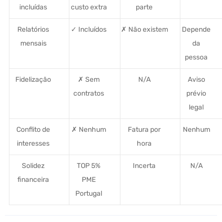
incluídas
custo extra
parte
Relatórios
✓ Incluídos
✗ Não existem
Depende
mensais
da
pessoa
Fidelização
✗ Sem
N/A
Aviso
contratos
prévio
legal
Conflito de
✗ Nenhum
Fatura por
Nenhum
interesses
hora
Solidez
TOP 5%
Incerta
N/A
financeira
PME
Portugal