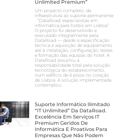
Unlimited Premium”
Um projecto completo, da
infraestrutura ao suporte permanente
“DataRoad: especialistas em
informática para hotéis em Lisboa”
O projecto foi desenvolvido e
executado integralmente pela
DataRoad — desde a especificação
técnica e aquisição de equipamento
até à instalação, configuração, testes
e formação das equipas do hotel. A
DataRoad assumiu a
responsabilidade total pela solução
tecnológica do estabelecimento,
num edifício de 6 pisos no coração
de Lisboa. A solução implementada
contemplou:
Suporte Informático Ilimitado
“IT Unlimited” Da DataRoad.
Excelência Em Serviços IT
Premium Geridos De
Informática E Proativos Para
Empresas Que Não Podem