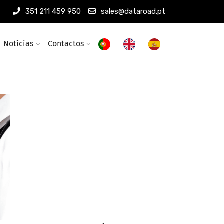
351 211 459 950
sales@dataroad.pt
Notícias
Contactos