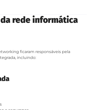
 da rede informática
etworking ficaram responsáveis pela
egrada, incluindo:
ada
s