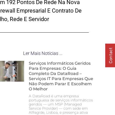
Com 192 Pontos De Rede Na Nova
irewall Empresarial E Contrato De
lho, Rede E Servidor
Contact
Ler Mais Notícias ...
Serviços Informáticos Geridos
Para Empresas: O Guia
Completo Da DataRoad –
Serviços IT Para Empresas Que
Não Podem Parar E Escolhem
O Melhor
A DataRoad é uma empresa
portuguesa de serviços informáticos
geridos — um MSP (Managed
Service Provider) — com sede em
Alfragide, Lisboa, e presença ativa