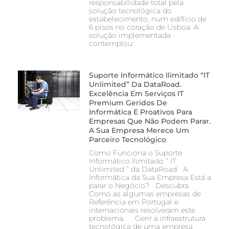
responsabilidade total pela
solução tecnológica do
estabelecimento, num edifício de
6 pisos no coração de Lisboa. A
solução implementada
contemplou:
Suporte Informático Ilimitado “IT
Unlimited” Da DataRoad.
Excelência Em Serviços IT
Premium Geridos De
Informática E Proativos Para
Empresas Que Não Podem Parar.
A Sua Empresa Merece Um
Parceiro Tecnológico
Como Funciona o Suporte
Informático Ilimitado ” IT
Unlimited ” da DataRoad A
Informática da Sua Empresa Está a
parar o Negócio? Descubra
Como as algumas empresas de
Referência em Portugal e
internacionais resolveram este
problema. Gerir a infraestrutura
tecnológica de uma empresa