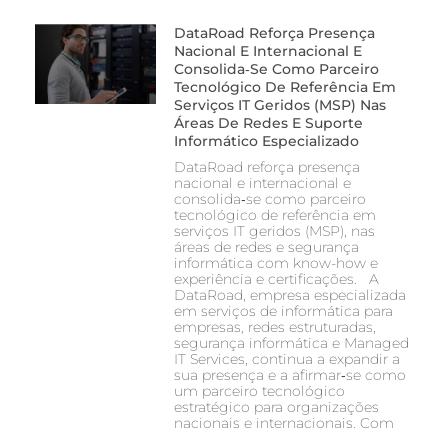
DataRoad Reforça Presença
Nacional E Internacional E
Consolida‑se Como Parceiro
Tecnológico De Referência Em
Serviços IT Geridos (MSP) Nas
Áreas De Redes E Suporte
Informático Especializado
DataRoad reforça presença
nacional e internacional e
consolida‑se como parceiro
tecnológico de referência em
serviços IT geridos (MSP), nas
áreas de redes e segurança
informática com know-how e
experiência e certificações. A
DataRoad, empresa especializada
em serviços de informática para
empresas, redes estruturadas,
segurança informática e Managed
IT Services, continua a expandir a
sua presença e a afirmar‑se como
um parceiro tecnológico
estratégico para organizações
nacionais e internacionais. Com