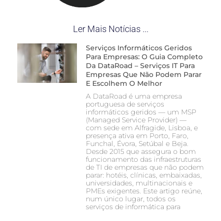
Ler Mais Notícias ...
Serviços Informáticos Geridos
Para Empresas: O Guia Completo
Da DataRoad – Serviços IT Para
Empresas Que Não Podem Parar
E Escolhem O Melhor
A DataRoad é uma empresa
portuguesa de serviços
informáticos geridos — um MSP
(Managed Service Provider) —
com sede em Alfragide, Lisboa, e
presença ativa em Porto, Faro,
Funchal, Évora, Setúbal e Beja.
Desde 2015 que assegura o bom
funcionamento das infraestruturas
de TI de empresas que não podem
parar: hotéis, clínicas, embaixadas,
universidades, multinacionais e
PMEs exigentes. Este artigo reúne,
num único lugar, todos os
serviços de informática para