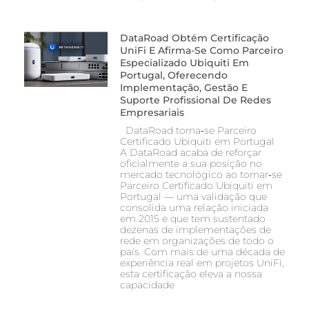
DataRoad Obtém Certificação
UniFi E Afirma-Se Como Parceiro
Especializado Ubiquiti Em
Portugal, Oferecendo
Implementação, Gestão E
Suporte Profissional De Redes
Empresariais
DataRoad torna‑se Parceiro
Certificado Ubiquiti em Portugal
A DataRoad acaba de reforçar
oficialmente a sua posição no
mercado tecnológico ao tornar‑se
Parceiro Certificado Ubiquiti em
Portugal — uma validação que
consolida uma relação iniciada
em 2015 e que tem sustentado
dezenas de implementações de
rede em organizações de todo o
país. Com mais de uma década de
experiência real em projetos UniFi,
esta certificação eleva a nossa
capacidade