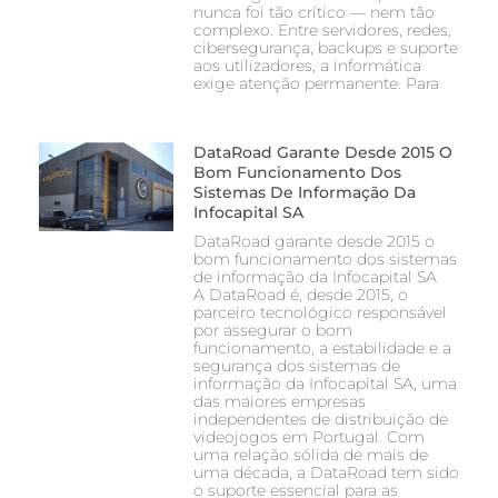
nunca foi tão crítico — nem tão
complexo. Entre servidores, redes,
cibersegurança, backups e suporte
aos utilizadores, a informática
exige atenção permanente. Para
DataRoad Garante Desde 2015 O
Bom Funcionamento Dos
Sistemas De Informação Da
Infocapital SA
DataRoad garante desde 2015 o
bom funcionamento dos sistemas
de informação da Infocapital SA
A DataRoad é, desde 2015, o
parceiro tecnológico responsável
por assegurar o bom
funcionamento, a estabilidade e a
segurança dos sistemas de
informação da Infocapital SA, uma
das maiores empresas
independentes de distribuição de
videojogos em Portugal. Com
uma relação sólida de mais de
uma década, a DataRoad tem sido
o suporte essencial para as