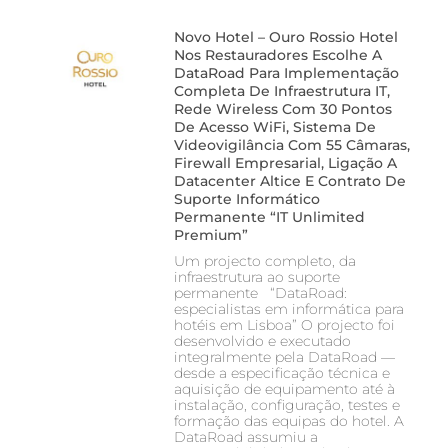
Novo Hotel – Ouro Rossio Hotel
Nos Restauradores Escolhe A
DataRoad Para Implementação
Completa De Infraestrutura IT,
Rede Wireless Com 30 Pontos
De Acesso WiFi, Sistema De
Videovigilância Com 55 Câmaras,
Firewall Empresarial, Ligação A
Datacenter Altice E Contrato De
Suporte Informático
Permanente “IT Unlimited
Premium”
Um projecto completo, da
infraestrutura ao suporte
permanente “DataRoad:
especialistas em informática para
hotéis em Lisboa” O projecto foi
desenvolvido e executado
integralmente pela DataRoad —
desde a especificação técnica e
aquisição de equipamento até à
instalação, configuração, testes e
formação das equipas do hotel. A
DataRoad assumiu a