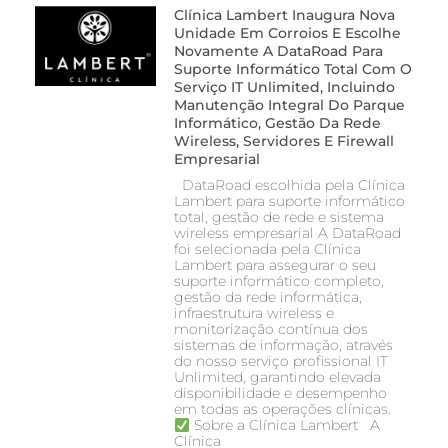
Clínica Lambert Inaugura Nova
Unidade Em Corroios E Escolhe
Novamente A DataRoad Para
Suporte Informático Total Com O
Serviço IT Unlimited, Incluindo
Manutenção Integral Do Parque
Informático, Gestão Da Rede
Wireless, Servidores E Firewall
Empresarial
DataRoad escolhida pela Clínica
Lambert para suporte informático
total, gestão de rede e sistema
wireless empresarial A DataRoad
foi selecionada pela Clínica
Lambert para assegurar o seu
suporte informático completo,
gestão da rede informática,
infraestrutura wireless e
monitorização contínua dos
sistemas de informação, através
do nosso serviço profissional IT
Unlimited, garantindo elevada
disponibilidade e desempenho
em todas as operações clínicas.
Sobre a Clínica Lambert A
Clínica