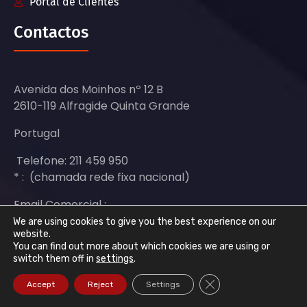
Portal de Clientes
Contactos
Avenida dos Moinhos nº 12 B
2610-119 Alfragide Quinta Grande
Portugal
Telefone: 211 459 950
* : (chamada rede fixa nacional)
Email Comercial :
sales@dataroad.pt
We are using cookies to give you the best experience on our
website.
You can find out more about which cookies we are using or
Email Suporte:
switch them off in
settings
.
support@dataroad.pt
Close GDPR Cookie Ba
Accept
Reject
Settings