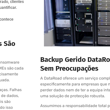
ado, clientes
uantificar.
acontece
s São
Backup Gerido DataRoa
ransomware
Sem Preocupações
MEs são cada
ecisamente
A DataRoad oferece um serviço comp
quada.
especificamente para empresas que n
ças. Falhas
perder dados nem de ter a equipa int
s de dados,
uma solução de protecção robusta.
is são
Assumimos a responsabilidade total p
do isso