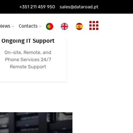
+351 211 459 950
sales@dataroad.pt
News
Contacts
24/7, 365-Day
Ongoing IT Support
On-site, Remote, and
Phone Services 24/7
Remote Support