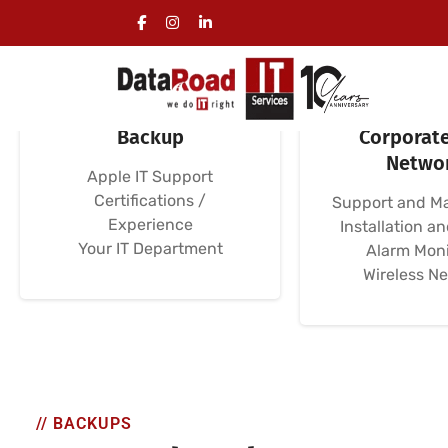
Serviços Geridos de
Computer N
Backup
Corporate
Netwo
Apple IT Support
Certifications /
Support and M
Experience
Installation a
Your IT Department
Alarm Moni
Wireless N
// BACKUPS