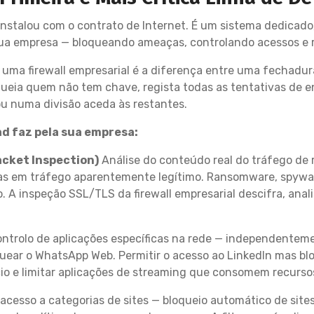
 instalou com o contrato de Internet. É um sistema dedicad
 sua empresa — bloqueando ameaças, controlando acessos e 
 uma firewall empresarial é a diferença entre uma fechadur
ueia quem não tem chave, regista todas as tentativas de e
u numa divisão aceda às restantes.
d faz pela sua empresa:
acket Inspection)
Análise do conteúdo real do tráfego de 
das em tráfego aparentemente legítimo. Ransomware, spy
 inspeção SSL/TLS da firewall empresarial descifra, analis
.
ontrolo de aplicações específicas na rede — independentemen
uear o WhatsApp Web. Permitir o acesso ao LinkedIn mas bl
gócio e limitar aplicações de streaming que consomem recur
acesso a categorias de sites — bloqueio automático de site