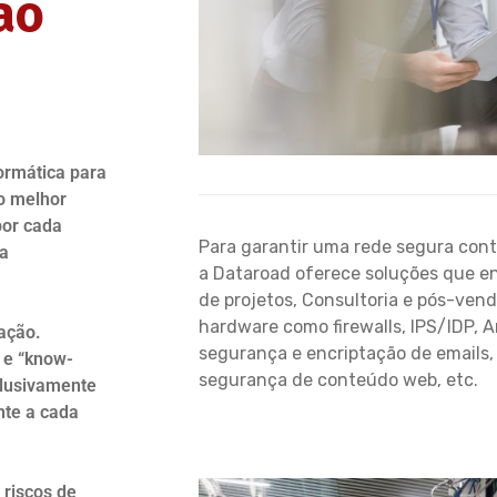
ão
ormática para
o melhor
por cada
Para garantir uma rede segura cont
ça
a Dataroad oferece soluções que e
de projetos, Consultoria e pós-ven
hardware como firewalls, IPS/IDP, 
ação.
segurança e encriptação de emails,
 e “know-
segurança de conteúdo web, etc.
clusivamente
nte a cada
 riscos de