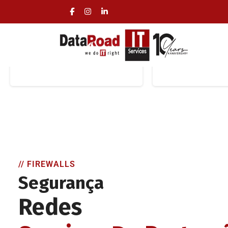
Firewall - Protecção
VPNs e A
Redes
Remot
Instalação e manutenção
Acessos remot
de firewalls para
soluções de 
protecção de redes
remot
// FIREWALLS
Segurança
Redes