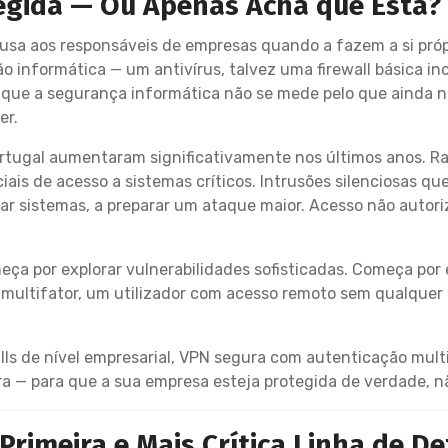
egida — Ou Apenas Acha que Está?
usa aos responsáveis de empresas quando a fazem a si próp
informática — um antivírus, talvez uma firewall básica inc
 que a segurança informática não se mede pelo que ainda 
er.
rtugal aumentaram significativamente nos últimos anos. R
ais de acesso a sistemas críticos. Intrusões silenciosas
ar sistemas, a preparar um ataque maior. Acesso não autor
ça por explorar vulnerabilidades sofisticadas. Começa por e
multifator, um utilizador com acesso remoto sem qualquer
ls de nível empresarial, VPN segura com autenticação multi
ra — para que a sua empresa esteja protegida de verdade, n
Primeira e Mais Crítica Linha de D