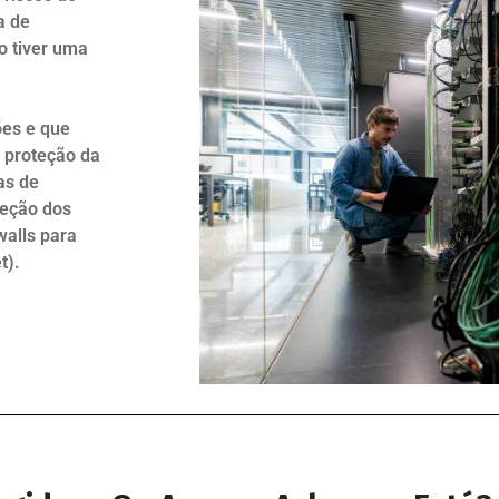
a de
o tiver uma
ões e que
 proteção da
as de
teção dos
walls para
t).