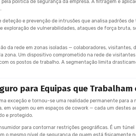
 pela política de segurança da empresa. A filtragem é aplica
.
 deteção e prevenção de intrusões que analisa padrões d
exploração de vulnerabilidades, ataques de força bruta, s
o da rede em zonas isoladas — colaboradores, visitantes, dis
ada zona. Um dispositivo comprometido na rede de visitante
om os postos de trabalho. A segmentação limita drasticam
guro para Equipas que Trabalham
 uma exceção e tornou-se uma realidade permanente para a 
sa, em viagem ou em espaços de cowork — cada um destes a
o e protegido.
umidor para contornar restrições geográficas. É um túnel
m o mesmo nível de segurança de quem está fisicamente no