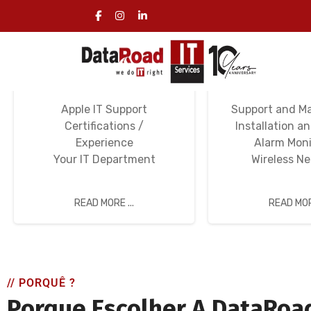
Specialized IT
Computer N
Services
Wi-Fi Ne
Apple IT Support
Support and M
Certifications /
Installation a
Experience
Alarm Moni
Your IT Department
Wireless N
READ MORE ...
READ MORE
// PORQUÊ ?
Porque Escolher A DataRoa