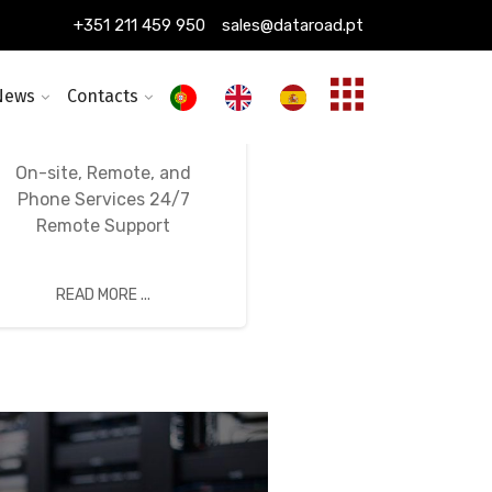
+351 211 459 950
sales@dataroad.pt
News
Contacts
24/7, 365-Day
Ongoing IT Support
On-site, Remote, and
Phone Services 24/7
Remote Support
READ MORE ...