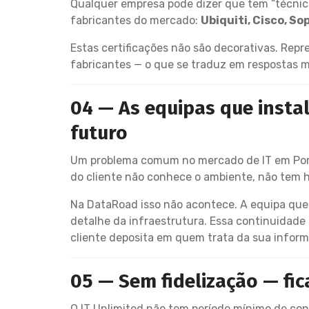
Qualquer empresa pode dizer que tem “técnico
fabricantes do mercado:
Ubiquiti, Cisco, So
Estas certificações não são decorativas. Rep
fabricantes — o que se traduz em respostas ma
04 — As equipas que insta
futuro
Um problema comum no mercado de IT em Portu
do cliente não conhece o ambiente, não tem h
Na DataRoad isso não acontece. A equipa que 
detalhe da infraestrutura. Essa continuidade
cliente deposita em quem trata da sua inform
05 — Sem fidelização — f
O IT Unlimited não tem período mínimo de co