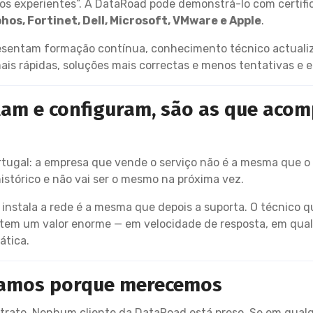
s experientes”. A DataRoad pode demonstrá-lo com certifica
phos, Fortinet, Dell, Microsoft, VMware e Apple
.
resentam formação contínua, conhecimento técnico actualiz
is rápidas, soluções mais correctas e menos tentativas e er
lam e configuram, são as que aco
gal: a empresa que vende o serviço não é a mesma que o e
istórico e não vai ser o mesmo na próxima vez.
instala a rede é a mesma que depois a suporta. O técnico 
 tem um valor enorme — em velocidade de resposta, em qual
ática.
icamos porque merecemos
ntrato. Nenhum cliente da DataRoad está preso. Se em qua