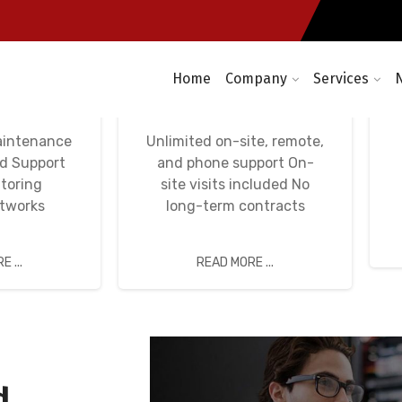
Home
Company
Services
etworks,
Avença Informática
tworks
IT Unlimited
aintenance
Unlimited on-site, remote,
nd Support
and phone support On-
toring
site visits included No
etworks
long-term contracts
 ...
READ MORE ...
d