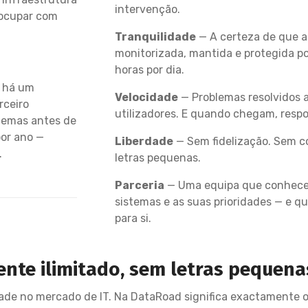
intervenção.
eocupar com
Tranquilidade
— A certeza de que a 
monitorizada, mantida e protegida por
horas por dia.
o há um
Velocidade
— Problemas resolvidos 
rceiro
utilizadores. E quando chegam, respo
lemas antes de
por ano —
Liberdade
— Sem fidelização. Sem 
.
letras pequenas.
Parceria
— Uma equipa que conhece 
sistemas e as suas prioridades — e q
para si.
nte ilimitado, sem letras pequena
dade no mercado de IT. Na DataRoad significa exactamente o