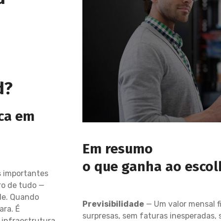
d?
ca em
Em resumo
o que ganha ao esco
s importantes
ro de tudo —
de. Quando
Previsibilidade
— Um valor mensal f
ara. É
surpresas, sem faturas inesperadas,
 infraestrutura